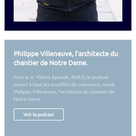
Philippe Villeneuve, l’architecte du
chantier de Notre Dame.
Pour le le 10ème épisode, BUILD, le podcast
ouvert à tous les assoiffés de croissance, recoit
Philippe Villeneuve, l’architecte du chantier de
Notre Dame.
Voir le podcast