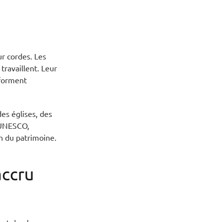
r cordes. Les
travaillent. Leur
 forment
des églises, des
l'UNESCO,
on du patrimoine.
accru