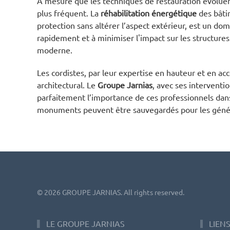
À mesure que les techniques de restauration évoluen
plus fréquent. La
réhabilitation énergétique
des bâtim
protection sans altérer l’aspect extérieur, est un dom
rapidement et à minimiser l'impact sur les structures
moderne.
Les cordistes, par leur expertise en hauteur et en acc
architectural. Le
Groupe Jarnias
, avec ses interven
parfaitement l’importance de ces professionnels dans 
monuments peuvent être sauvegardés pour les générati
©
2026
GROUPE JARNIAS. All rights reserved.
LE GROUPE JARNIAS
LIENS