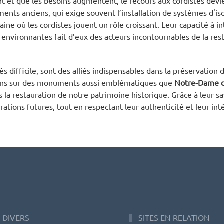
t et que les besoins augmentent, le recours aux cordistes devi
ents anciens, qui exige souvent l’installation de systèmes d'is
aine où les cordistes jouent un rôle croissant. Leur capacité à i
 environnantes fait d’eux des acteurs incontournables de la res
ès difficile, sont des alliés indispensables dans la préservation
tions sur des monuments aussi emblématiques que
Notre-Dame d
la restauration de notre patrimoine historique. Grâce à leur sav
ons futures, tout en respectant leur authenticité et leur inté
 DIVERS
SITES EN RELATION