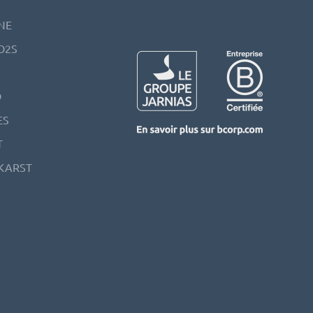
NE
O2S
D
ES
T
KARST