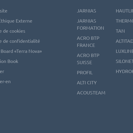
site
JARNIAS
HAUTLI
Éthique Externe
JARNIAS
THERM
FORMATION
e de cookies
TAN
ACRO BTP
e de confidentialité
ALTITA
FRANCE
Board «Terra Nova»
LUXLIN
ACRO BTP
tion Book
SILONE
SUISSE
er
HYDRO
PROFIL
er-en
ALTI CITY
ACOUSTEAM