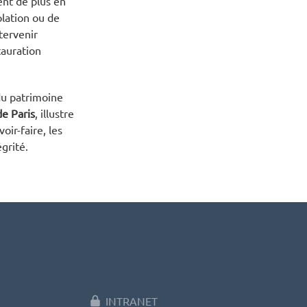
ent de plus en
olation ou de
ntervenir
tauration
 du patrimoine
e Paris
, illustre
oir-faire, les
grité.
INTRANET