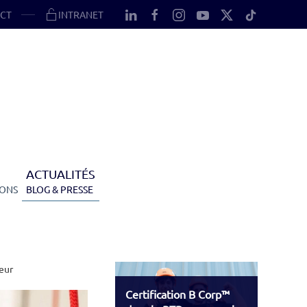
CT
INTRANET
ACTUALITÉS
IONS
BLOG & PRESSE
teur
Certification B Corp™