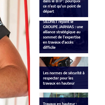
dans le BTP : pourquoi
ce n’est qu’un point de
départ
SILONET rejoint le
GROUPE JARNIAS : une
alliance stratégique au
sommet de l’expertise
en travaux d’accès
difficile
Les normes de sécurité à
respecter pour les
travaux en hauteur
Travaux en hauteur :