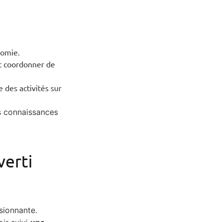
nomie.
et coordonner de
 des activités sur
s connaissances
verti
ssionnante.