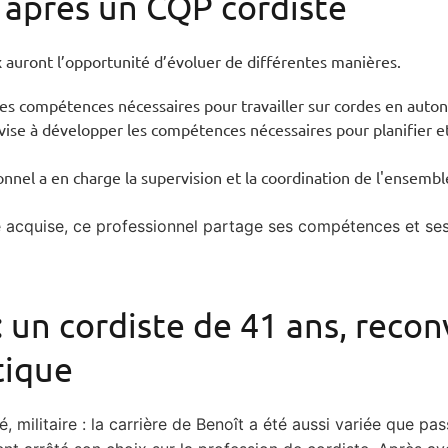
s après un CQP cordiste
x auront l’opportunité d’évoluer de différentes manières.
es compétences nécessaires pour travailler sur cordes en auto
 vise à développer les compétences nécessaires pour planifier 
onnel a en charge la supervision et la coordination de l'ensemble
ce acquise, ce professionnel partage ses compétences et se
: un cordiste de 41 ans, recon
ctique
 militaire : la carrière de Benoît a été aussi variée que pa