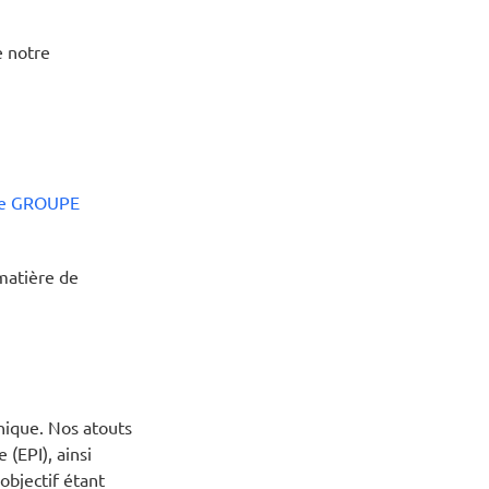
e notre
le GROUPE
matière de
nique. Nos atouts
(EPI), ainsi
L’objectif étant