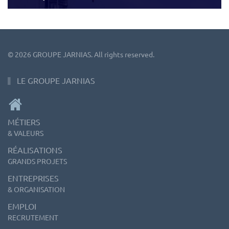
©
2026
GROUPE JARNIAS. All rights reserved.
LE GROUPE JARNIAS
MÉTIERS
& VALEURS
RÉALISATIONS
GRANDS PROJETS
ENTREPRISES
& ORGANISATION
EMPLOI
RECRUTEMENT